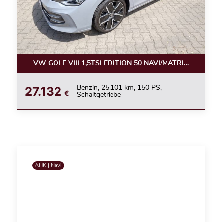
VW GOLF VIII 1,5TSI EDITION 50 NAVI/MATRIX/360°/ACC
27.132
Benzin, 25.101 km, 150 PS,
€
Schaltgetriebe
AHK | Navi