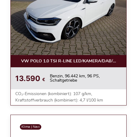
VW POLO 1.0 TSI R-LINE LED/KAMERA/DAB/ACC/17ZOL
13.590
Benzin, 96.442 km, 96 PS,
€
Schaltgetriebe
CO₂-Emissionen (kombiniert): 107 g/km,
Kraftstoffverbrauch (kombiniert): 4,7 l/100 km
Klima | Navi