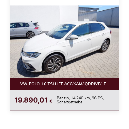
VW POLO 1.0 TSI LIFE ACC/KAM/IQDRIVE/LED/APPC/LE
19.890,01
Benzin, 14.240 km, 96 PS,
€
Schaltgetriebe