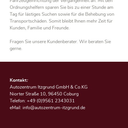
Fahrzeugeinrichtung der Vergangenheit an. Mit den
Ordnungshelfern sparen Sie bis zu einer Stunde am
Tag für lästiges Suchen sowie für die Behebung von
Transportschäden. Somit bleibt Ihnen mehr Zeit für
Kunden, Familie und Freunde.
Fragen Sie unsere Kundenberater. Wir beraten Sie
gerne.
Kontakt
:
Autozentrum Itzgrund GmbH & Co.KG
Niorter Straße 10, 96450 Coburg
Telefon: +49 (0)9561 2343031
eMail:
info@autozentrum-itzgrund.de