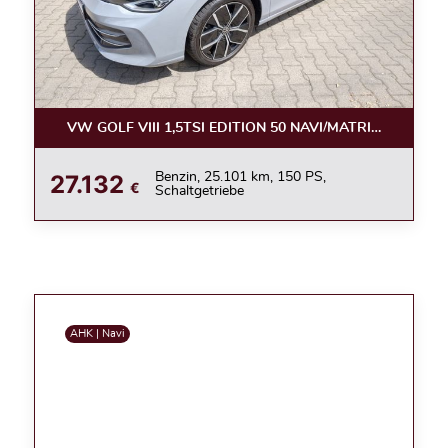
VW GOLF VIII 1,5TSI EDITION 50 NAVI/MATRIX/360°/ACC
27.132
Benzin, 25.101 km, 150 PS,
€
Schaltgetriebe
AHK | Navi