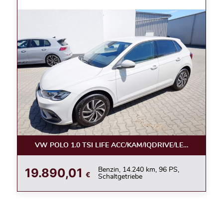
VW POLO 1.0 TSI LIFE ACC/KAM/IQDRIVE/LED/APPC/LE
19.890,01
Benzin, 14.240 km, 96 PS,
€
Schaltgetriebe