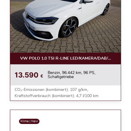
VW POLO 1.0 TSI R-LINE LED/KAMERA/DAB/ACC/17ZOL
13.590
Benzin, 96.442 km, 96 PS,
€
Schaltgetriebe
CO₂-Emissionen (kombiniert): 107 g/km,
Kraftstoffverbrauch (kombiniert): 4,7 l/100 km
Klima | Navi